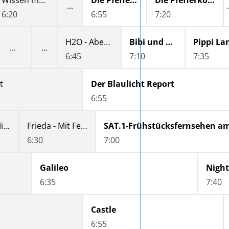
Wissen macht Ah! - Beweg dein Ah!
Die Pfefferkörner
Die Pfefferkörner
6:20
6:55
7:20
H2O - Abenteuer Meerjungfrau
Bibi und Tina
6:45
7:10
7:35
t
Der Blaulicht Report
6:55
Frieda - Mit Feuer und Flamme
Frieda - Mit Feuer und Flamme
SAT.1-Frühstücksfernsehen a
6:30
7:00
Galileo
6:35
7:40
Castle
6:55