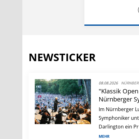
NEWSTICKER
08.08.2026
NÜRNBER
"Klassik Open 
Nürnberger Sy
Infos zum BR-
Im Nürnberger Lu
Symphoniker unt
Darlington ein 
lateinamerikani
MEHR