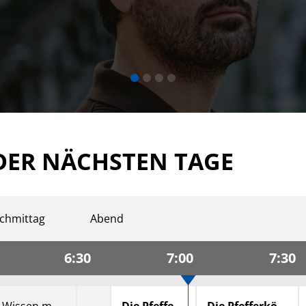
DER NÄCHSTEN TAGE
chmittag
Abend
6:30
7:00
7:30