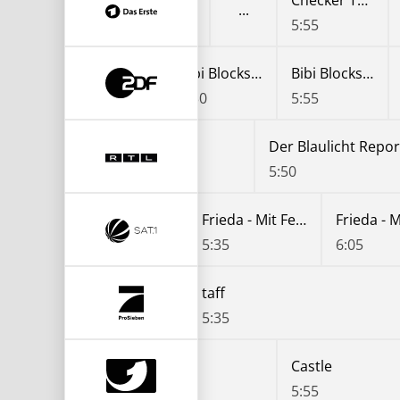
Elefant, Tiger & Kids
Anna im Land der tausend Seen
Checker Tobi
5
5:15
5:55
Bibi Blocksberg
Bibi Blocksberg
5:30
5:55
Der Blaulicht Report
Der Blaulicht Repor
4:50
5:50
Frieda - Mit Feuer und Flamme
Frieda - Mit Feuer und Flamme
Frieda - Mit Feuer und Flamme
5:05
5:35
6:05
impsons
Die Simpsons
taff
5:10
5:35
Castle
Castle
5:05
5:55