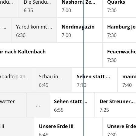
Die Sendung mit dem Elefanten
Die Sendung mit der Maus
Nashorn, Zebra & Co.
Quarks
6:35
7:00
7:30
Grænzenlos - Die Sprache der Heimat
Yared kommt rum
Nordmagazin
H
6:30
7:00
7:30
hr nach Kaltenbach
Feuerwache
7:30
Campervan-Roadtrip an der Nordsee bis nach Sylt
Schau in meine Welt
Sehen statt Hören
main
6:45
7:10
7:40
wetter
Sehen statt Hören
Der Streuner - eine Straßenkatze in Paris
6:55
7:25
II
Unsere Erde III
Unsere Erde 
6:45
7:30