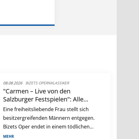
08.08.2026
BIZETS OPERNKLASSIKER
"Carmen – Live von den
Salzburger Festspielen": Alle
Infos zur ARTE-Oper mit Asmik
Eine freiheitsliebende Frau stellt sich
Grigorian
besitzergreifenden Männern entgegen.
Bizets Oper endet in einem tödlichen
Drama aus Eifersucht.
MEHR