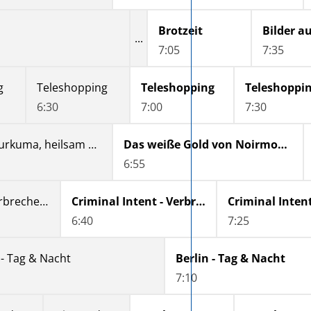
Brotzeit
7:05
7:35
g
Teleshopping
Teleshopping
Teleshoppi
6:30
7:00
7:30
Indiens Kurkuma, heilsam und heilig
Das weiße Gold von Noirmoutier
6:55
Criminal Intent - Verbrechen im Visier
Criminal Intent - Verbrechen im Visier
6:40
7:25
 - Tag & Nacht
Berlin - Tag & Nacht
7:10