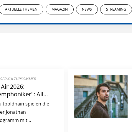
AKTUELLE THEMEN
MAGAZIN
NEWS
STREAMING
GER KULTURSOMMER
Air 2026:
mphoniker": Alle
Konzert
itpoldhain spielen die
er Jonathan
Programm mit
schen Rhythmen und