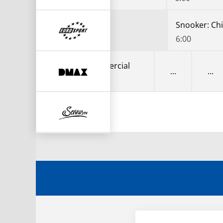
6:00
Infomercial
Infomercial
4:55
5:25
usTV