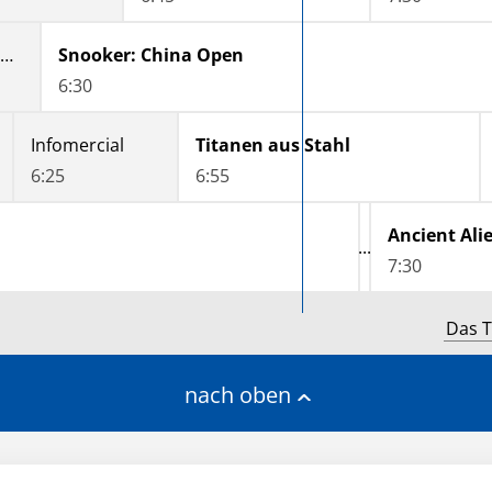
Snooker: China Open
Snooker: China Open
6:30
Infomercial
Titanen aus Stahl
6:25
6:55
7:30
Das T
nach oben