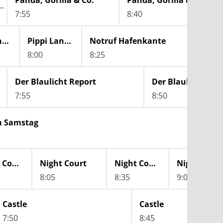
Panda, Gorilla & Co.
Panda, Gorilla & Co.
7:55
8:40
Pippi Langstrumpf
Pippi Langstrumpf
Notruf Hafenkante
SOKO
8:00
8:25
9:10
Der Blaulicht Report
Der Blaulicht Rep
7:55
8:50
m Samstag
Night Court
Night Court
Night Court
Night Cour
8:05
8:35
9:00
Castle
Castle
7:50
8:45