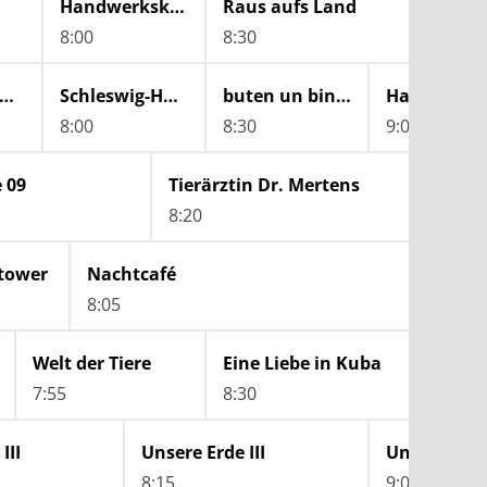
Handwerkskunst!
Raus aufs Land
Ur
8:00
8:30
9:
amburg Journal
Schleswig-Holstein Magazin
buten un binnen | regionalmagazin
8:00
8:30
9:00
 09
Tierärztin Dr. Mertens
8:20
9:10
tower
Nachtcafé
8:05
Welt der Tiere
Eine Liebe in Kuba
7:55
8:30
III
Unsere Erde III
Unsere Erde 
8:15
9:00