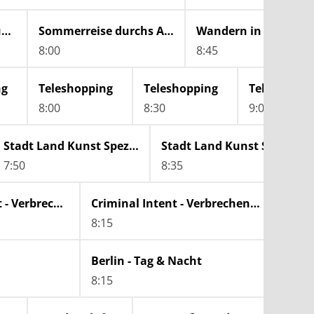
Bilder aus Südtirol
Sommerreise durchs Alpbachtal
8:00
8:45
ng
Teleshopping
Teleshopping
Teleshoppi
8:00
8:30
9:00
Stadt Land Kunst Spezial
Stadt Land Kunst Spezial
7:50
8:35
Criminal Intent - Verbrechen im Visier
Criminal Intent - Verbrechen im Visier
8:15
9:10
Berlin - Tag & Nacht
Be
8:15
9: