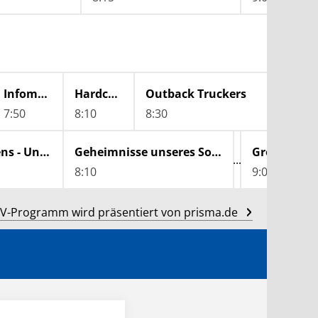
Infomercial
Hardcore Pawn - Das härteste Pfandhaus Detroits
Outback Truckers
7:50
8:10
8:30
Ancient Aliens - Unerklärliche Phänomene
Geheimnisse unseres Sonnensystems
Große Erfi
8:10
9:00
V-Programm wird präsentiert von prisma.de