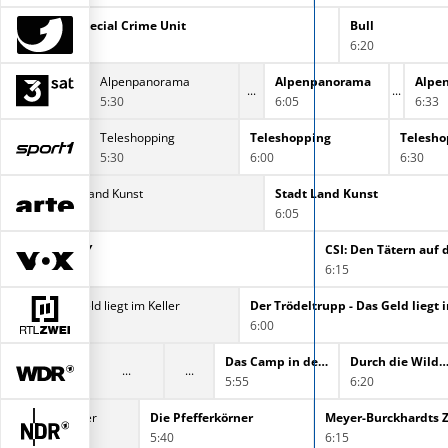
FBI: Special Crime Unit
Bull
5:20
6:20
Traumschlösser und Ritterburgen - Vom Salzkammergut ins Kremstal
Alpenpanorama
Alpenpanorama
Alpe
5:30
6:05
6:33
ping
Teleshopping
Teleshopping
Telesho
5:30
6:00
6:30
Stadt Land Kunst
Stadt Land Kunst
5:20
6:05
CSI: NY
CSI: Den Tätern auf 
5:20
6:15
ltrupp - Das Geld liegt im Keller
Der Trödeltrupp - Das Geld liegt 
6:00
sburg
Das Camp in der Wildnis
Durch die Wildnis - Das Abenteuer Deines L
5:55
6:20
Die Pfefferkörner
Die Pfefferkörner
Meyer-Burckhardts Z
5:10
5:40
6:15