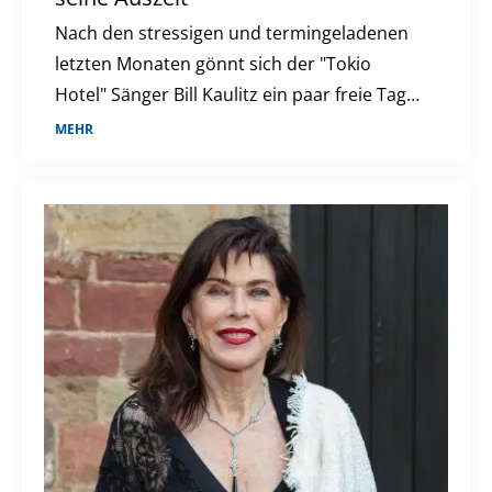
Nach den stressigen und termingeladenen
letzten Monaten gönnt sich der "Tokio
Hotel" Sänger Bill Kaulitz ein paar freie Tage.
Diese verbringt er in Italien, genauer gesagt
MEHR
in Rom. Das aber nicht alleine, sondern mit
einer ganz besonderen Frau an seiner Seite.