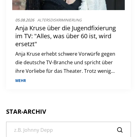
05.08.2026
ALTERSDISKRIMINIERUNG
Anja Kruse über die Jugendfixierung
im TV: "Alles, was über 60 ist, wird
ersetzt"
Anja Kruse erhebt schwere Vorwürfe gegen
die deutsche TV-Branche und spricht über
ihre Vorliebe für das Theater. Trotz weniger
TV-Rollen bleibt sie aktiv und engagiert.
MEHR
STAR-ARCHIV