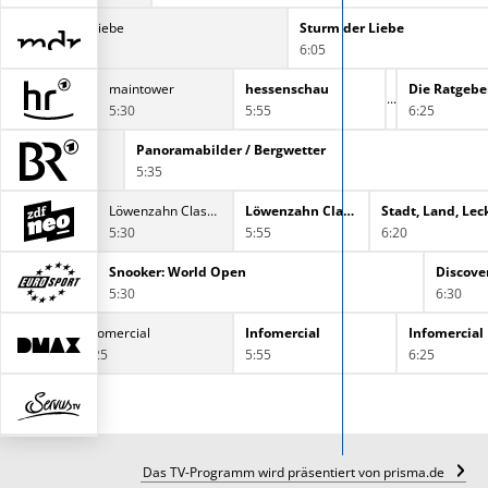
Sturm der Liebe
Sturm der Liebe
5:15
6:05
maintower
hessenschau
Die Ratgebe
5:30
5:55
6:25
Panoramabilder / Bergwetter
5:35
H2O - Plötzlich Meerjungfrau
Löwenzahn Classics
Löwenzahn Classics
Stadt, Land, Lec
5:30
5:55
6:20
Snooker: World Open
Discove
5:30
6:30
Infomercial
Infomercial
Infomercial
5:25
5:55
6:25
Das TV-Programm wird präsentiert von prisma.de