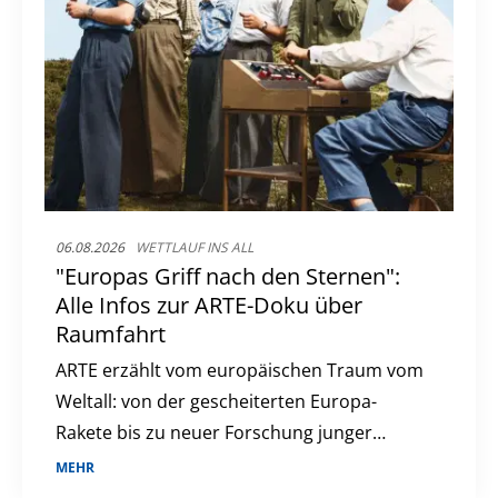
06.08.2026
WETTLAUF INS ALL
"Europas Griff nach den Sternen":
Alle Infos zur ARTE-Doku über
Raumfahrt
ARTE erzählt vom europäischen Traum vom
Weltall: von der gescheiterten Europa-
Rakete bis zu neuer Forschung junger
Studierender.
MEHR