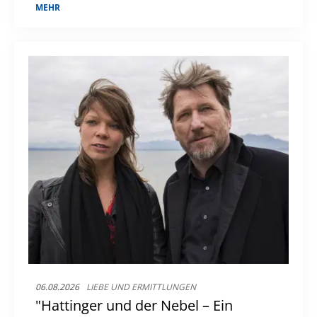
Gruselelemente.
MEHR
06.08.2026
LIEBE UND ERMITTLUNGEN
"Hattinger und der Nebel – Ein