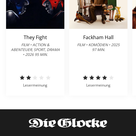
They Fight
Fackham Hall
FILM • ACTION &
FILM • KOMÖDIEN • 2025
ABENTEUER, SPORT, DRAMA
97 MIN.
• 2026 95 MIN.
Lesermeinung
Lesermeinung