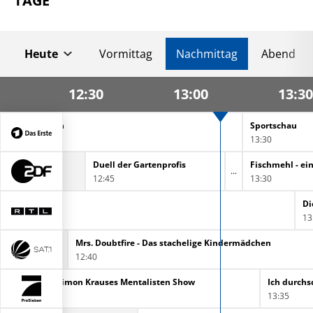
TAGE
Heute
Vormittag
Nachmittag
Abend
12:30
13:00
13:30
t zum Verlieben
Sportschau
13:30
Duell der Gartenprofis
12:45
13:30
Di
13
Mrs. Doubtfire - Das stachelige Kindermädchen
12:40
chaue jeden! - Timon Krauses Mentalisten Show
13:35