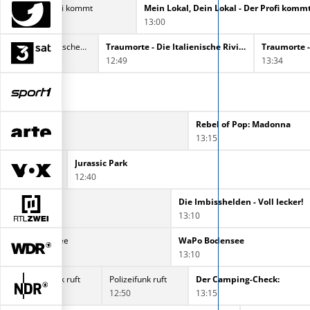
 Lokal - Der Profi kommt
Mein Lokal, Dein Lokal - Der Profi komm
13:00
Traumorte - Die Oberitalienischen Seen
Traumorte - Die Italienische Riviera
Traumorte 
12:49
13:34
Rebel of Pop: Madonna
13:15
hen im Visier
Jurassic Park
12:40
Die Imbisshelden - Voll lecker!
13:10
WaPo Bodensee
WaPo Bodensee
12:20
13:10
Polizeifunk ruft
Polizeifunk ruft
Der Camping-Check:
12:25
12:50
13:15