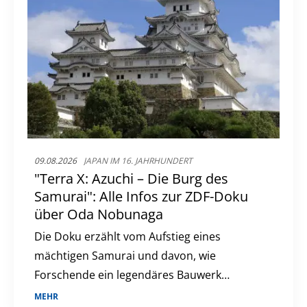
09.08.2026
JAPAN IM 16. JAHRHUNDERT
"Terra X: Azuchi – Die Burg des
Samurai": Alle Infos zur ZDF-Doku
über Oda Nobunaga
Die Doku erzählt vom Aufstieg eines
mächtigen Samurai und davon, wie
Forschende ein legendäres Bauwerk
rekonstruieren wollen.
MEHR