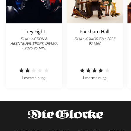
They Fight
Fackham Hall
FILM • ACTION &
FILM • KOMÖDIEN • 2025
ABENTEUER, SPORT, DRAMA
97 MIN.
• 2026 95 MIN.
Lesermeinung
Lesermeinung