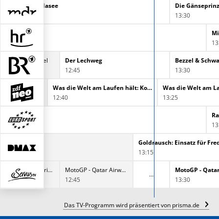
und um den Gardasee
Die Gänseprinz
13:30
Mi
13
rt und Karwendel
Der Lechweg
12:45
13:30
Was die Welt am Laufen hält: Energie
Was die Welt am Laufen hält: Kommunikation
12:40
13:25
Ra
13
Goldrausch: Einsatz für Fr
13:15
MotoGP - Qatar Airways Grand Prix von Großbritannien
MotoGP - Qatar Airways Grand Prix von Großbritannien
12:45
13:30
Das TV-Programm wird präsentiert von prisma.de