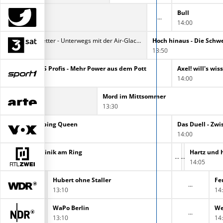
Bull
Bull
12:50
14:00
Die Bergretter - Unterwegs mit der Air-Glacier
12:55
13:50
Hardcore Pawn Chicago
Die PS Profis - Mehr Power aus dem Pott
Axel! will's wis
13:00
14:00
Mord im Mittsommer
13:30
Shopping Queen
Das Duell - Zw
13:00
14:00
Südklinik am Ring
Hartz und h
13:00
14:05
Hubert ohne Staller
Fe
13:10
14
WaPo Berlin
We
13:10
14