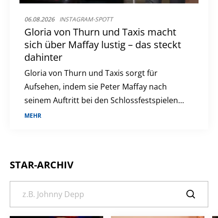
06.08.2026
INSTAGRAM-SPOTT
Gloria von Thurn und Taxis macht
sich über Maffay lustig – das steckt
dahinter
Gloria von Thurn und Taxis sorgt für
Aufsehen, indem sie Peter Maffay nach
seinem Auftritt bei den Schlossfestspielen
in Regensburg parodiert. Der Musiker hatte
MEHR
dort eine Botschaft gegen Hass und für
Toleranz an das Publikum gerichtet.
STAR-ARCHIV