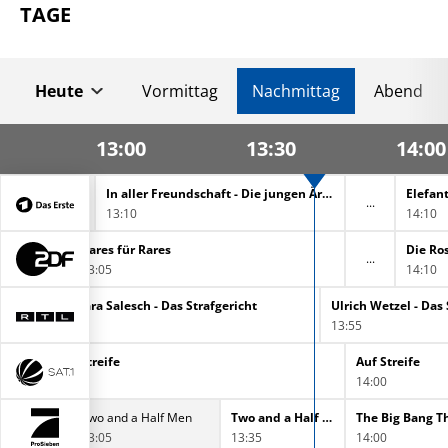
TAGE
Heute
Vormittag
Nachmittag
Abend
13:00
13:30
14:00
In aller Freundschaft - Die jungen Ärzte
Elefant
13:10
14:10
Bares für Rares
Die Ro
13:05
14:10
Barbara Salesch - Das Strafgericht
Ulrich Wetzel - Das 
13:00
13:55
Auf Streife
Auf Streife
13:00
14:00
s
Two and a Half Men
Two and a Half Men
The Big Bang T
13:05
13:35
14:00