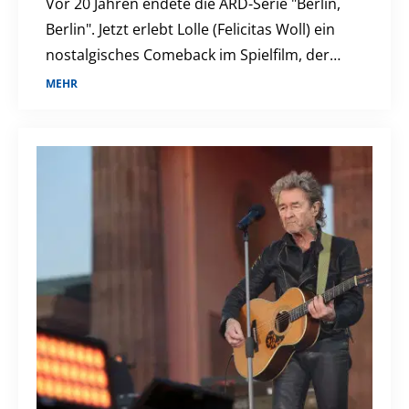
Vor 20 Jahren endete die ARD-Serie "Berlin,
Berlin". Jetzt erlebt Lolle (Felicitas Woll) ein
nostalgisches Comeback im Spielfilm, der
die Fans erneut in ihren Bann zieht.
MEHR