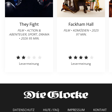
They Fight
Fackham Hall
FILM • ACTION &
FILM • KOMÖDIEN • 2025
ABENTEUER, SPORT, DRAMA
97 MIN.
• 2026 95 MIN.
Lesermeinung
Lesermeinung
DATENSCHUTZ
HILFE / FAQ
IMPRESSUM
KONTAKT