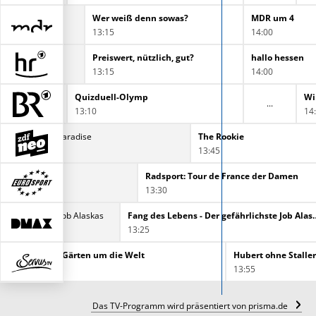
Wer weiß denn sowas?
MDR um 4
13:15
14:00
Preiswert, nützlich, gut?
hallo hessen
13:15
14:00
s?
Quizduell-Olymp
Wi
13:10
14
Death in Paradise
The Rookie
12:55
13:45
Radsport: Tour de France der Damen
13:30
 gefährlichste Job Alaskas
Fang des Lebens - Der g
13:25
In 80 Gärten um die Welt
Hubert ohne Staller
13:00
13:55
Das TV-Programm wird präsentiert von prisma.de