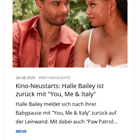
06.08.2026
KINO-HIGHLIGHTS
Kino-Neustarts: Halle Bailey ist
zurück mit "You, Me & Italy"
Halle Bailey meldet sich nach ihrer
Babypause mit "You, Me & Italy" zurück auf
der Leinwand. Mit dabei auch "Paw Patrol:
Der Dino Film" und "Nightborn". Ein
MEHR
Kinowochenende voller Abenteuer und